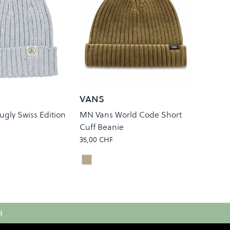
VANS
ugly Swiss Edition
MN Vans World Code Short
Cuff Beanie
35,00 CHF
ne
Nutria
Colour
H