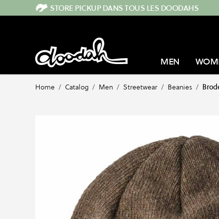
Skip to Content
STORE PICKUP DANS TOUS LES DOODAHS
MEN
WOM
Home
/
Catalog
/
Men
/
Streetwear
/
Beanies
/
Brod