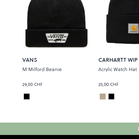
VANS
CARHARTT WIP
M Milford Beanie
Acrylic Watch Hat
29,00 CHF
25,00 CHF
Black
Natural
Black
Colour
Colour