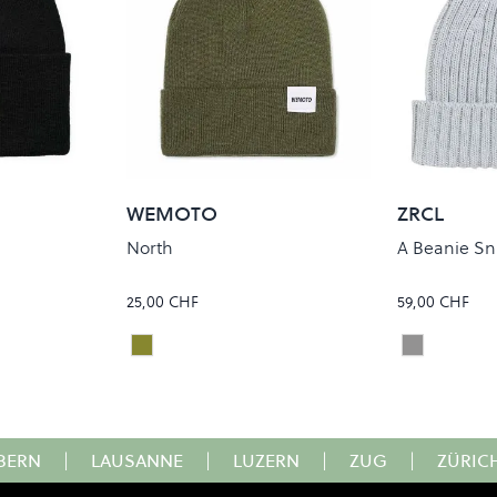
WEMOTO
ZRCL
North
A Beanie Sn
25,00 CHF
59,00 CHF
Olive
Silver Shi
Colour
Colour
BERN
|
LAUSANNE
|
LUZERN
|
ZUG
|
ZÜRIC