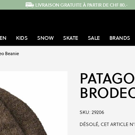
LIVRAISON GRATUITE À PARTIR DE CHF 80.-
EN
KIDS
SNOW
SKATE
SALE
BRANDS
eo Beanie
PATAGO
BRODEO
SKU:
29206
DÉSOLÉ, CET ARTICLE N