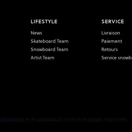
LIFESTYLE
SERVICE
News
Livraison
Skateboard Team
Paiement
Snowboard Team
Retours
Artist Team
Service snow
onfidentialité
et les
conditions d'
utilisation de
Google
s'appliquent.