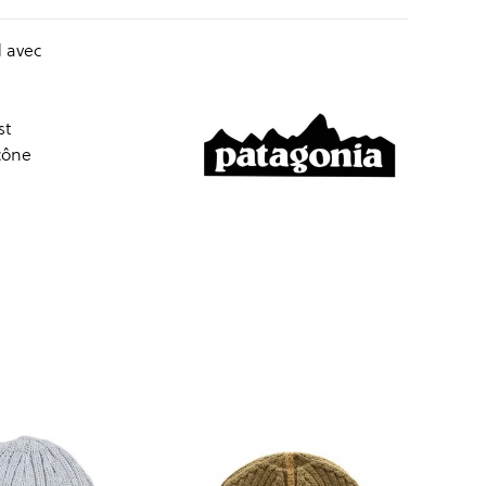
d avec
st
cône