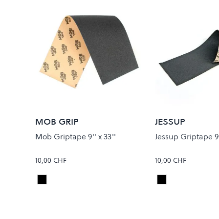
MOB GRIP
JESSUP
Mob Griptape 9'' x 33''
Jessup Griptape 9''
10,00 CHF
10,00 CHF
Black
Black
Colour
Colour