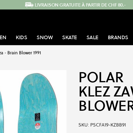
LIVRAISON GRATUITE À PARTIR DE CHF 80.-
EN
KIDS
SNOW
SKATE
SALE
BRANDS
za - Brain Blower 1991
POLAR
KLEZ ZA
BLOWER 
SKU:
PSCFA19-KZBB91