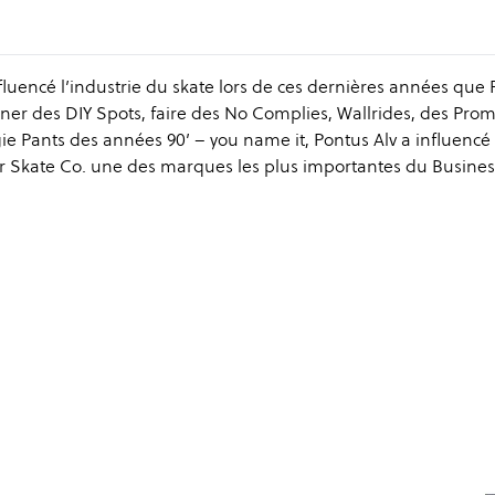
uencé l’industrie du skate lors de ces dernières années que P
ner des DIY Spots, faire des No Complies, Wallrides, des Prom
ggie Pants des années 90’ – you name it, Pontus Alv a influenc
lar Skate Co. une des marques les plus importantes du Busines