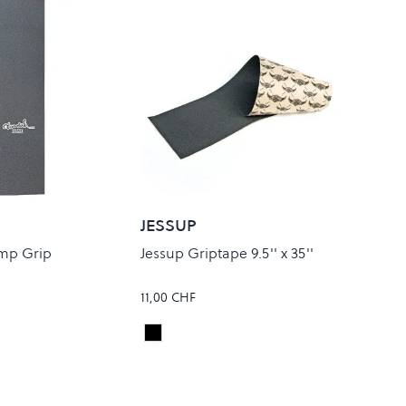
JESSUP
mp Grip
Jessup Griptape 9.5'' x 35''
11,00 CHF
Black
Colour