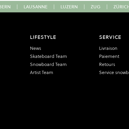
BERN
|
LAUSANNE
|
LUZERN
|
ZUG
|
ZÜRIC
LIFESTYLE
SERVICE
News
Livraison
Skateboard Team
Paiement
Snowboard Team
Retours
Artist Team
Service snow