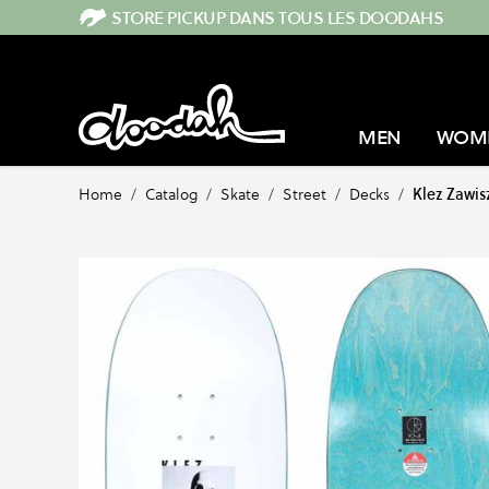
Skip to Content
STORE PICKUP DANS TOUS LES DOODAHS
MEN
WOM
Home
/
Catalog
/
Skate
/
Street
/
Decks
/
Klez Zawis