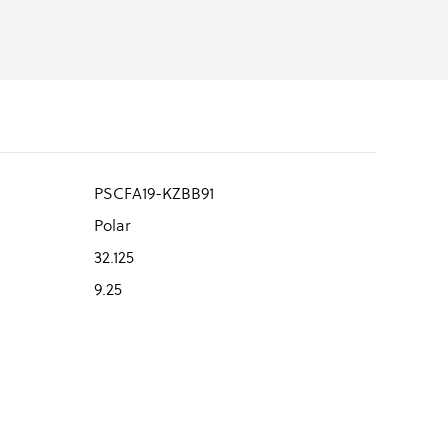
PSCFA19-KZBB91
Polar
32.125
9.25