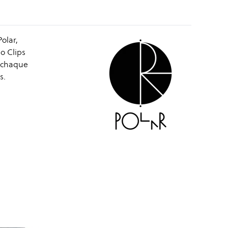
olar,
o Clips
é chaque
s.