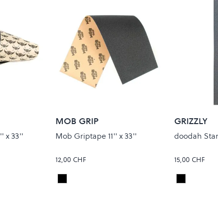
MOB GRIP
GRIZZLY
 x 33''
Mob Griptape 11'' x 33''
doodah Sta
12,00 CHF
15,00 CHF
Black
Black
Colour
Colour