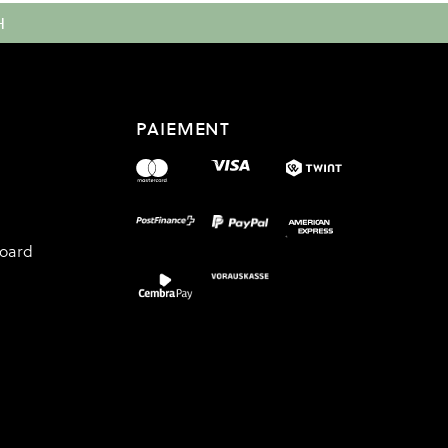
H
PAIEMENT
board