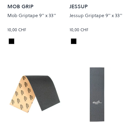
MOB GRIP
JESSUP
Mob Griptape 9'' x 33''
Jessup Griptape 9'' x 33''
10,00 CHF
10,00 CHF
Black
Black
Colour
Colour