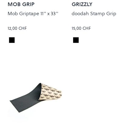
MOB GRIP
GRIZZLY
Mob Griptape 11'' x 33''
doodah Stamp Grip
12,00 CHF
15,00 CHF
Black
Black
Colour
Colour