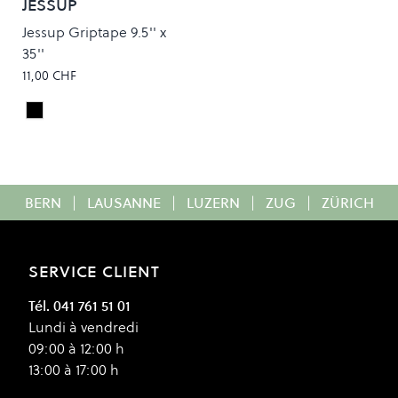
JESSUP
Jessup Griptape 9.5'' x
35''
11,00 CHF
Black
Colour
BERN
|
LAUSANNE
|
LUZERN
|
ZUG
|
ZÜRICH
SERVICE CLIENT
Tél. 041 761 51 01
Lundi à vendredi
09:00 à 12:00 h
13:00 à 17:00 h