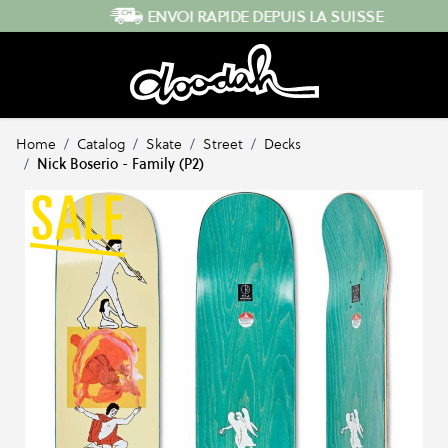
Skip to Content
ENVOI RAPIDE DEPUIS LA SUISSE
Home
/
Catalog
/
Skate
/
Street
/
Decks
/
Nick Boserio - Family (P2)