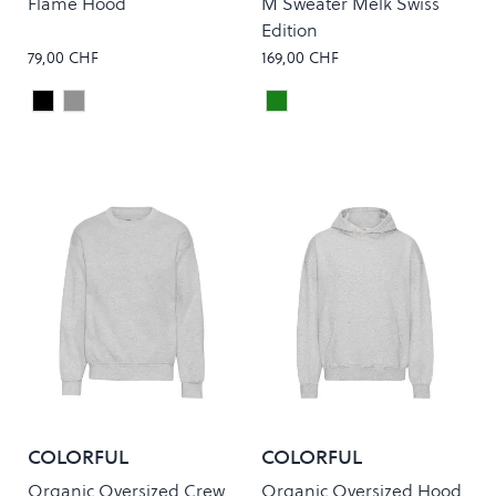
Flame Hood
M Sweater Melk Swiss
Edition
79,00 CHF
169,00 CHF
Black
Grey
Dark Green
Colour
Colour
COLORFUL
COLORFUL
STANDARD
STANDARD
Organic Oversized Crew
Organic Oversized Hood