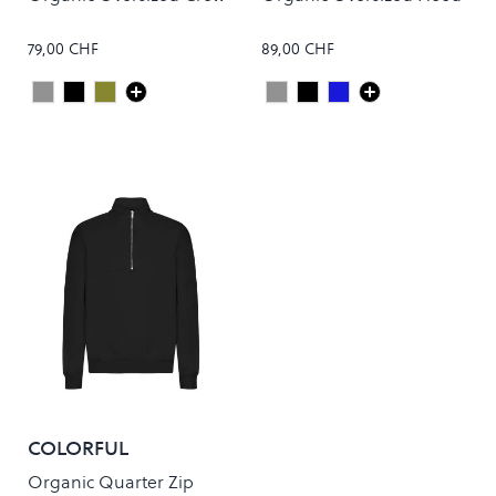
79,00 CHF
89,00 CHF
Heather Grey
Deep Black
Dusty Olive
Heather Grey
Deep Black
Navy Blue
Colour
Colour
COLORFUL
STANDARD
Organic Quarter Zip