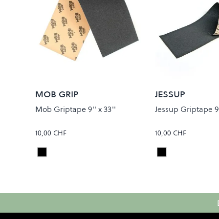
MOB GRIP
JESSUP
Mob Griptape 9'' x 33''
Jessup Griptape 9''
10,00 CHF
10,00 CHF
Black
Black
Colour
Colour