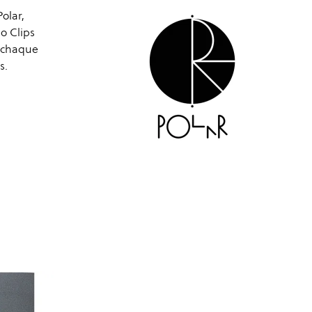
olar,
o Clips
é chaque
s.