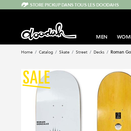
Skip to Content
STORE PICKUP DANS TOUS LES DOODAHS
MEN
WOM
Home
/
Catalog
/
Skate
/
Street
/
Decks
/
Roman Gon