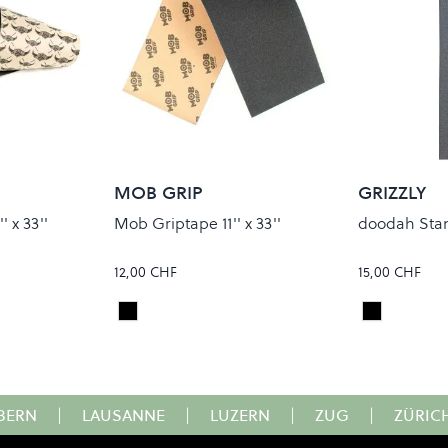
MOB GRIP
GRIZZLY
 x 33''
Mob Griptape 11'' x 33''
doodah Sta
12,00 CHF
15,00 CHF
Black
Black
Colour
Colour
BERN
|
LAUSANNE
|
LUZERN
|
ZUG
|
ZÜRIC