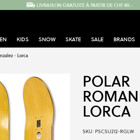
LIVRAISON GRATUITE À PARTIR DE CHF 80.-
EN
KIDS
SNOW
SKATE
SALE
BRANDS
zalez - Lorca
POLAR
ROMAN 
LORCA
SKU:
PSCSU212-RGLW