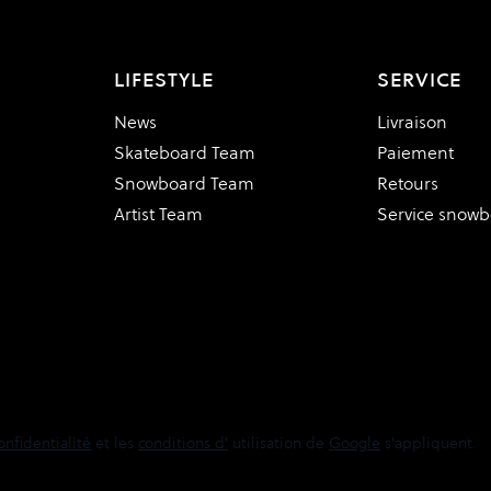
LIFESTYLE
SERVICE
News
Livraison
Skateboard Team
Paiement
Snowboard Team
Retours
Artist Team
Service snow
onfidentialité
et les
conditions d'
utilisation de
Google
s'appliquent.