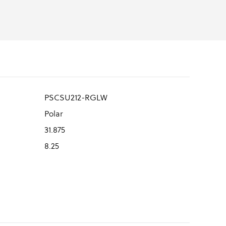
PSCSU212-RGLW
Polar
31.875
8.25