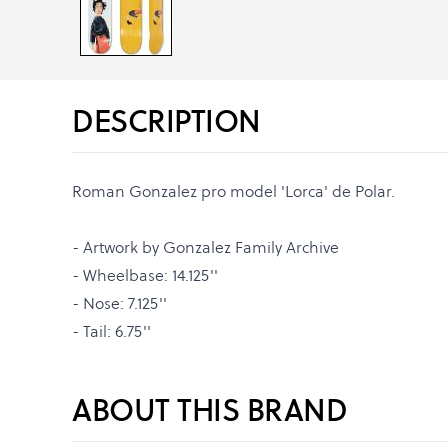
DESCRIPTION
Roman Gonzalez pro model 'Lorca' de Polar.
- Artwork by Gonzalez Family Archive
- Wheelbase: 14.125''
- Nose: 7.125''
- Tail: 6.75''
ABOUT THIS BRAND