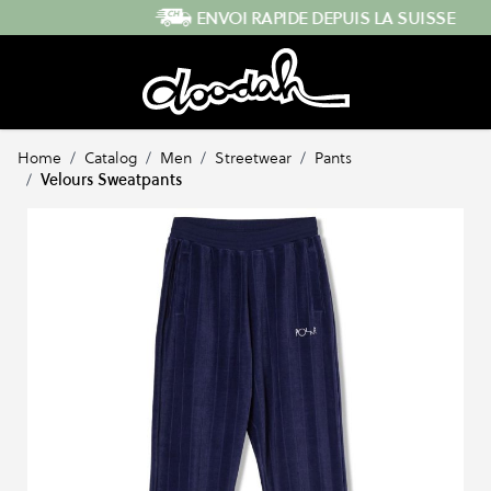
Skip to Content
ENVOI RAPIDE DEPUIS LA SUISSE
Home
/
Catalog
/
Men
/
Streetwear
/
Pants
/
Velours Sweatpants