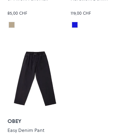
85,00 CHF
119,00 CHF
Khaki
Light Indigo
Colour
Colour
OBEY
Easy Denim Pant