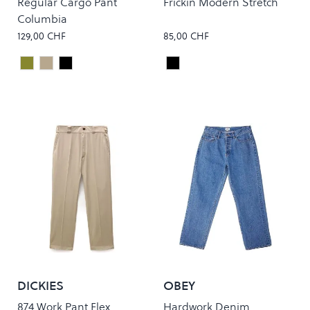
Regular Cargo Pant
Frickin Modern Stretch
Columbia
129,00 CHF
85,00 CHF
Cypress Rinsed
Leather Rinsed
Black Rinsed
Black
Colour
Colour
DICKIES
OBEY
874 Work Pant Flex
Hardwork Denim