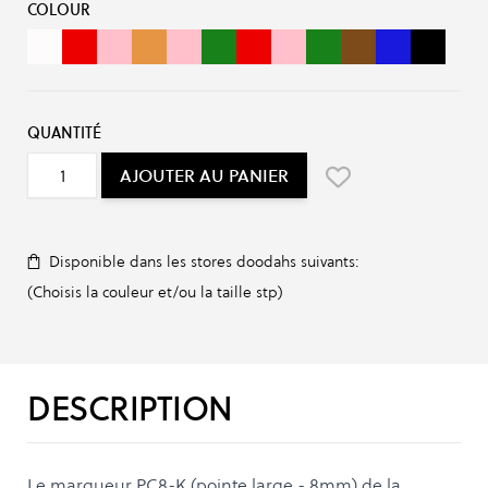
COLOUR
White
Red
Pink
Orange
Metallic Pink
Green
Fluo Red
Fluo Pink
Fluo Green
Brown
Blue
Black
QUANTITÉ
AJOUTER AU PANIER
Disponible dans les stores doodahs suivants:
(Choisis la couleur et/ou la taille stp)
DESCRIPTION
Le marqueur PC8-K (pointe large - 8mm) de la