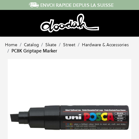
Skip to Content
ENVOI RAPIDE DEPUIS LA SUISSE
Home
/
Catalog
/
Skate
/
Street
/
Hardware & Accessories
/
PC8K Griptape Marker