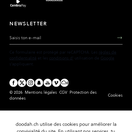
NEWSLETTER
Adresse e-mail
Ce formulaire est protégé par reCAPTCHA. Les
règles de
confidentialité
et les
conditions d'
utilisation de
Google
s'appliquent.
© 2026
Mentions légales
CGV
Protection des
Cookies
données
doodah.ch utilise des cookies pour améliorer la
convivialité du site. En utilisant nos services, tu