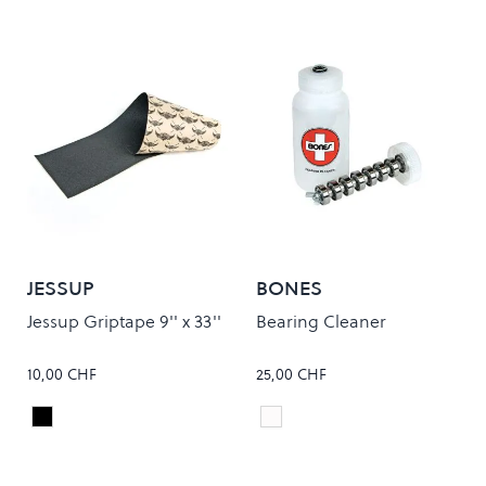
JESSUP
BONES
Jessup Griptape 9'' x 33''
Bearing Cleaner
10,00 CHF
25,00 CHF
Black
White
Colour
Colour