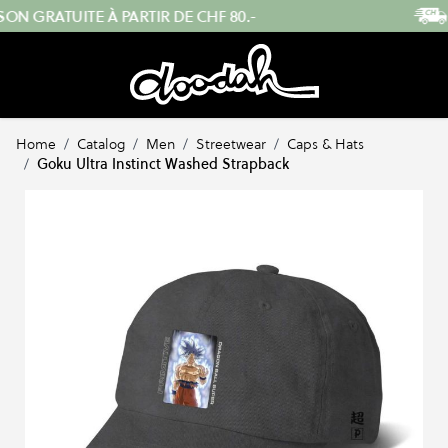
Skip to Content
ENVOI RAPIDE DEPUIS LA SUISSE
Home
/
Catalog
/
Men
/
Streetwear
/
Caps & Hats
/
Goku Ultra Instinct Washed Strapback