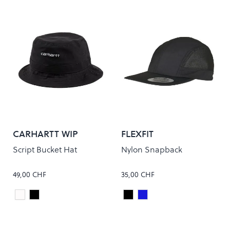
CARHARTT WIP
FLEXFIT
Script Bucket Hat
Nylon Snapback
49,00 CHF
35,00 CHF
White/Black
Black/White
Black
Navy
Colour
Colour