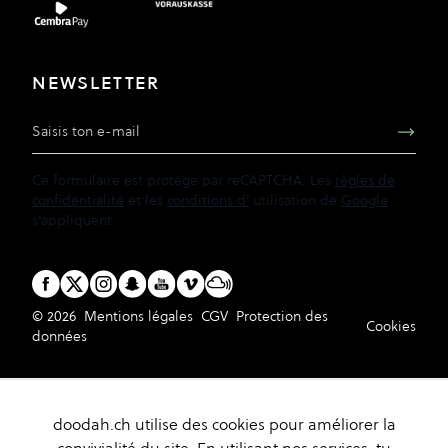
NEWSLETTER
Adresse e-mail
Ce formulaire est protégé par reCAPTCHA. Les
règles de
confidentialité
et les
conditions d'
utilisation de
Google
s'appliquent.
© 2026
Mentions légales
CGV
Protection des
Cookies
données
doodah.ch utilise des cookies pour améliorer la