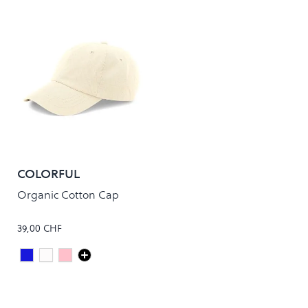
COLORFUL
STANDARD
Organic Cotton Cap
39,00 CHF
Faded Indigo
Ivory White
FADED PINK
Colour