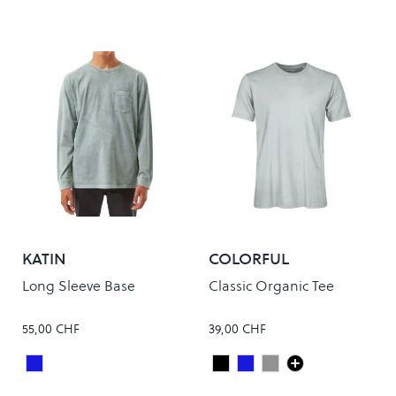
KATIN
COLORFUL
STANDARD
Long Sleeve Base
Classic Organic Tee
55,00 CHF
39,00 CHF
Steel Blue Mineral
Deep Black
Steel Blue
FADED GREY
Colour
Colour