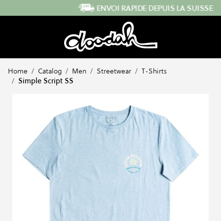
Skip to Content
ENVOI RAPIDE DEPUIS LA SUISSE
Home
/
Catalog
/
Men
/
Streetwear
/
T-Shirts
/
Simple Script SS