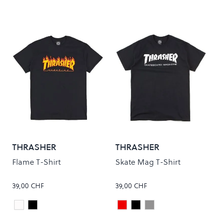
THRASHER
THRASHER
Flame T-Shirt
Skate Mag T-Shirt
39,00 CHF
39,00 CHF
White
Black
Maroon
Black
Grey
Colour
Colour