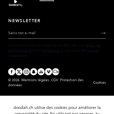
NEWSLETTER
Adresse e-mail
Ce formulaire est protégé par reCAPTCHA. Les
règles de
confidentialité
et les
conditions d'
utilisation de
Google
s'appliquent.
© 2026
Mentions légales
CGV
Protection des
Cookies
données
doodah.ch utilise des cookies pour améliorer la
convivialité du site. En utilisant nos services, tu