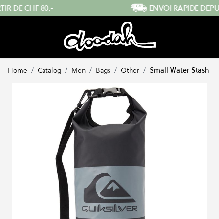
Skip to Content
ENVOI RAPIDE DEPUIS LA SUISSE
…
Home
/
Catalog
/
Men
/
Bags
/
Other
/
Small Water Stash