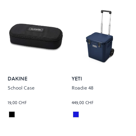
DAKINE
YETI
School Case
Roadie 48
19,00 CHF
449,00 CHF
Black
Navy
Colour
Colour