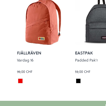
FJÄLLRÄVEN
EASTPAK
Vardag 16
Padded Pak'r
99,00 CHF
59,00 CHF
Dahlia
Black Denim
Colour
Colour