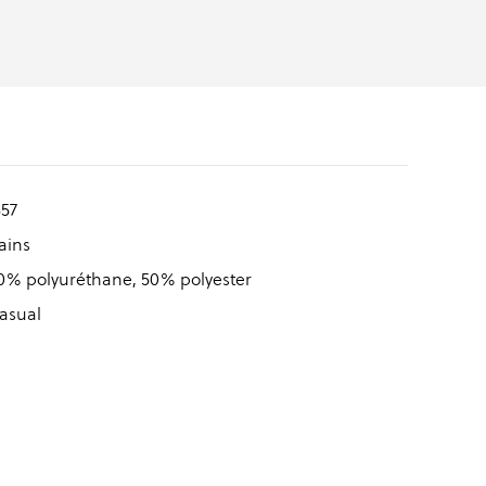
357
ains
0% polyuréthane, 50% polyester
asual