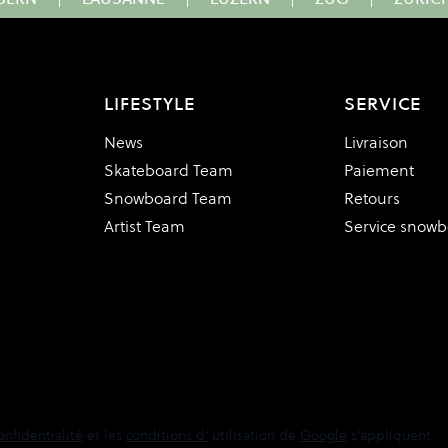
LIFESTYLE
SERVICE
News
Livraison
Skateboard Team
Paiement
Snowboard Team
Retours
Artist Team
Service snow
onfidentialité
et les
conditions d'
utilisation de
Google
s'appliquent.