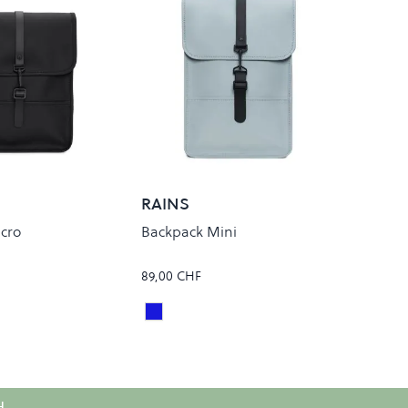
RAINS
cro
Backpack Mini
89,00 CHF
Pool
Colour
H