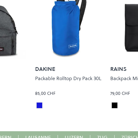
DAKINE
RAINS
Packable Rolltop Dry Pack 30L
Backpack Mi
85,00 CHF
79,00 CHF
Deep Blue
Black
Colour
Colour
BERN
|
LAUSANNE
|
LUZERN
|
ZUG
|
ZÜRIC