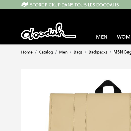
Skip to Content
STORE PICKUP DANS TOUS LES DOODAHS
MEN
WOM
Home
/
Catalog
/
Men
/
Bags
/
Backpacks
/
MSN Bag