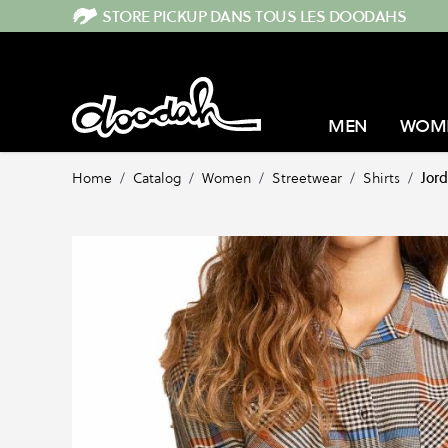
Skip to Content
STORE PICKUP DANS TOUS LES DOODAHS
MEN
WOM
Home
/
Catalog
/
Women
/
Streetwear
/
Shirts
/
Jor