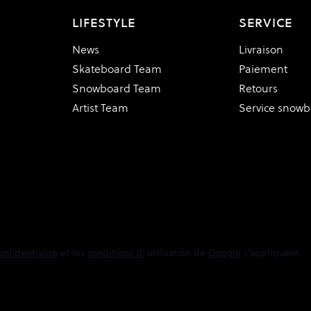
LIFESTYLE
SERVICE
News
Livraison
Skateboard Team
Paiement
Snowboard Team
Retours
Artist Team
Service snow
onfidentialité
et les
conditions d'
utilisation de
Google
s'appliquent.