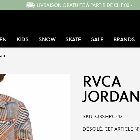
LIVRAISON GRATUITE À PARTIR DE CHF 80.-
EN
KIDS
SNOW
SKATE
SALE
BRANDS
dan
RVCA
JORDAN
SKU:
Q3SHRC-43
DÉSOLÉ, CET ARTICLE N