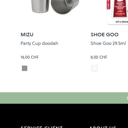
MIZU
SHOE GOO
Party Cup doodah
Shoe Goo 29.5ml
19,00 CHF
9,00 CHF
Stainless
Clear
Colour
Colour