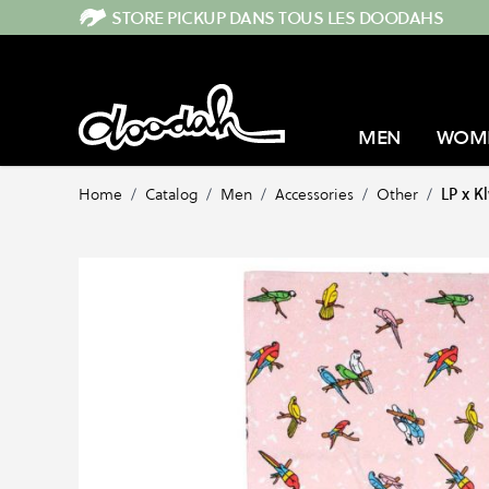
Skip to Content
STORE PICKUP DANS TOUS LES DOODAHS
MEN
WOM
Home
/
Catalog
/
Men
/
Accessories
/
Other
/
LP x K