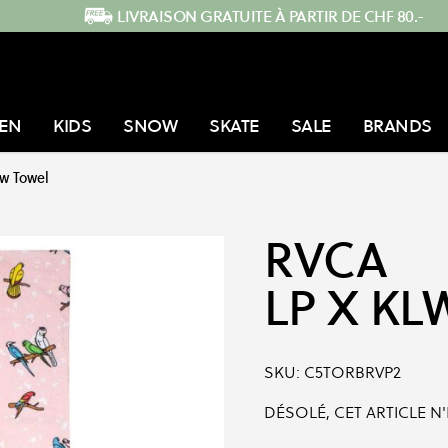
LIVRAISON GRATUITE À PARTIR DE CHF 80.-
EN
KIDS
SNOW
SKATE
SALE
BRANDS
lw Towel
RVCA
LP X KL
SKU:
C5TORBRVP2
DÉSOLÉ, CET ARTICLE N