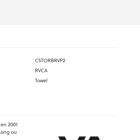
C5TORBRVP2
RVCA
Towel
 en 2001
 Long ou