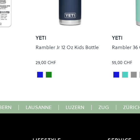
YETI
YETI
Rambler Jr 12 Oz Kids Bottle
Rambler 36 
29,00 CHF
55,00 CHF
Navy
VENOM
Navy
Seafo
St
Colour
Colour
BERN
|
LAUSANNE
|
LUZERN
|
ZUG
|
ZÜRIC