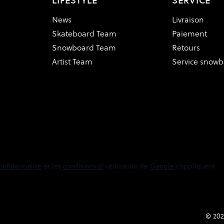
LIFESTYLE
SERVICE
News
Livraison
Skateboard Team
Paiement
Snowboard Team
Retours
Artist Team
Service snow
onfidentialité
et les
conditions d'
utilisation de
Google
s'appliquent.
© 202