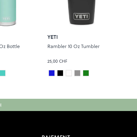
YETI
Oz Bottle
Rambler 10 Oz Tumbler
25,00 CHF
am
ainless Steel
RIDGELINE
Royal Blue
Black
White
Stainless Steel
VENOM
Colour
H