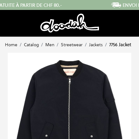
Skip to Content
ENVOI RAPIDE DEPUIS LA SUISSE
…
Home
/
Catalog
/
Men
/
Streetwear
/
Jackets
/
7756 Jacket