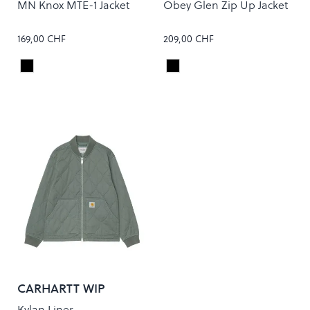
MN Knox MTE-1 Jacket
Obey Glen Zip Up Jacket
169,00 CHF
209,00 CHF
Black
BLACK FADED WASH
Colour
Colour
CARHARTT WIP
Kylan Liner