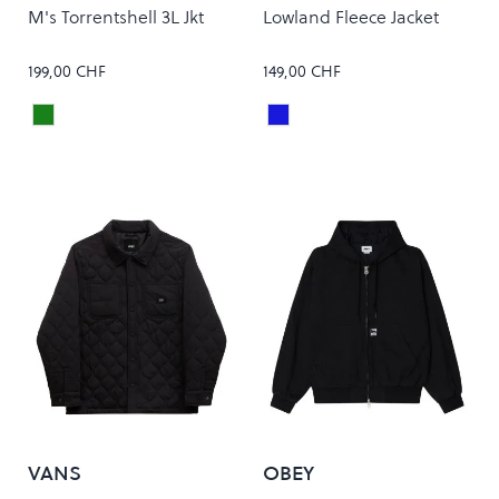
M's Torrentshell 3L Jkt
Lowland Fleece Jacket
199,00 CHF
149,00 CHF
Basin Green
Navy
Colour
Colour
VANS
OBEY