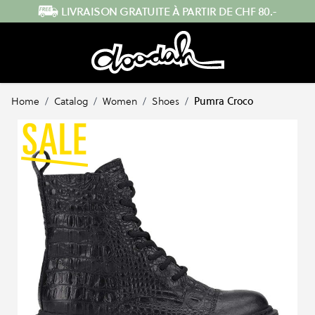
Skip to Content
TUITE À PARTIR DE CHF 80.-
ENVOI 
Home
/
Catalog
/
Women
/
Shoes
/
Pumra Croco