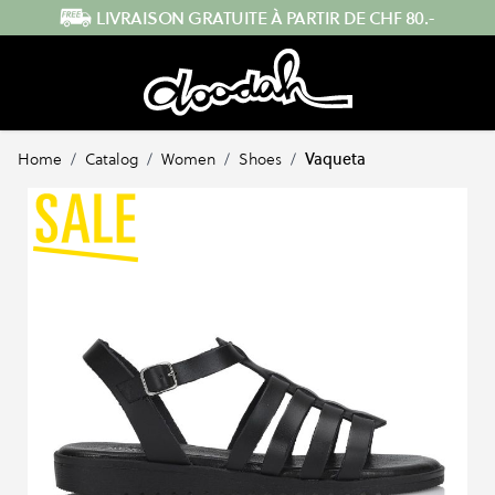
Skip to Content
ENVOI RAPIDE DEPUIS LA SUISSE
Home
/
Catalog
/
Women
/
Shoes
/
Vaqueta