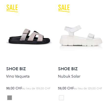
SHOE BIZ
SHOE BIZ
Vino Vaqueta
Nubuk Solar
99,00 CHF
59,00 CHF
au lieu de
159,00 CHF
au lieu de
129,00 CHF
Taupe
White
Colour
Colour