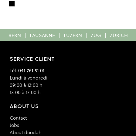
Black
Colour
BERN
|
LAUSANNE
|
LUZERN
|
ZUG
|
ZÜRICH
SERVICE CLIENT
Tél. 041 761 51 01
Lundi à vendredi
09:00 à 12:00 h
13:00 à 17:00 h
ABOUT US
Contact
Jobs
About doodah