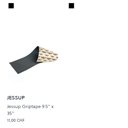
Black
Black
Colour
Colour
JESSUP
Jessup Griptape 9.5'' x
35''
11,00 CHF