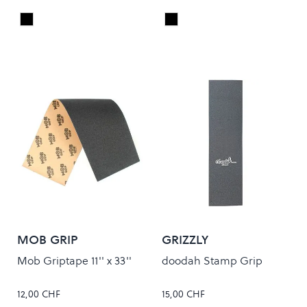
Black
Black
Colour
Colour
MOB GRIP
GRIZZLY
Mob Griptape 11'' x 33''
doodah Stamp Grip
12,00 CHF
15,00 CHF