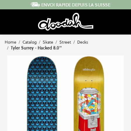
Skip to Content
ENVOI RAPIDE DEPUIS LA SUISSE
Home
/
Catalog
/
Skate
/
Street
/
Decks
/
Tyler Surrey - Hacked 8.0''