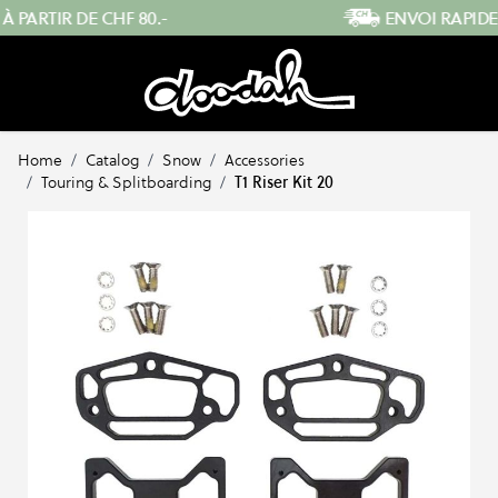
Skip to Content
ENVOI RAPIDE DEPUIS LA SUISSE
Home
/
Catalog
/
Snow
/
Accessories
/
Touring & Splitboarding
/
T1 Riser Kit 20