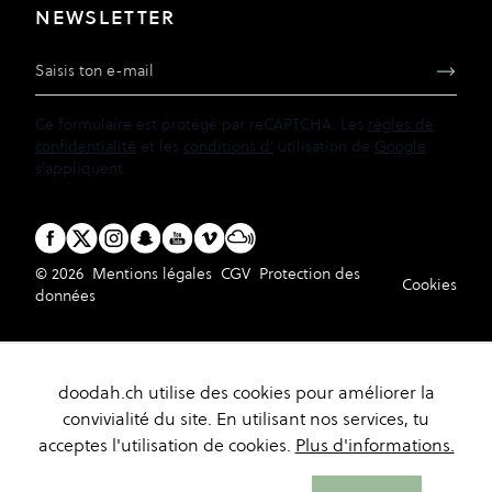
NEWSLETTER
Adresse e-mail
Ce formulaire est protégé par reCAPTCHA. Les
règles de
confidentialité
et les
conditions d'
utilisation de
Google
s'appliquent.
© 2026
Mentions légales
CGV
Protection des
Cookies
données
doodah.ch utilise des cookies pour améliorer la
convivialité du site. En utilisant nos services, tu
acceptes l'utilisation de cookies.
Plus d'informations.