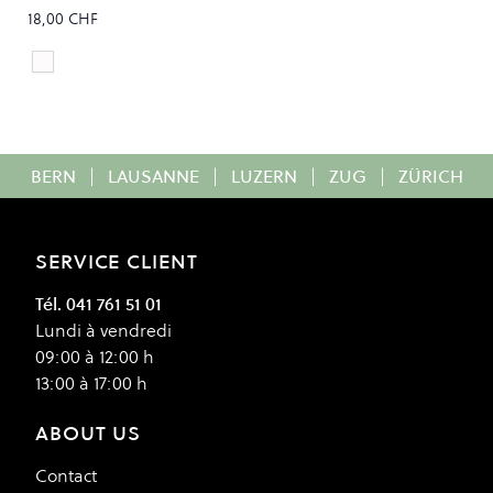
18,00 CHF
White
Colour
BERN
|
LAUSANNE
|
LUZERN
|
ZUG
|
ZÜRICH
SERVICE CLIENT
Tél. 041 761 51 01
Lundi à vendredi
09:00 à 12:00 h
13:00 à 17:00 h
ABOUT US
Contact