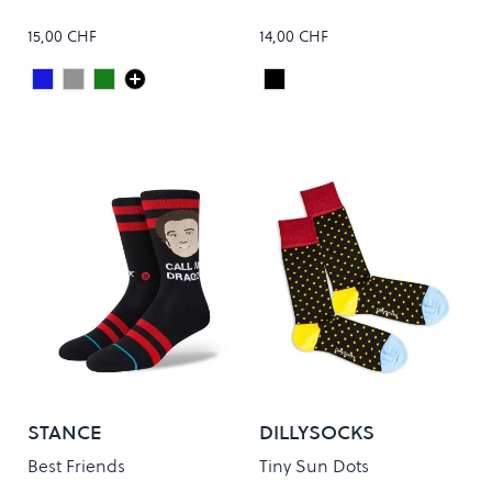
15,00 CHF
14,00 CHF
Dark Royal
Grey Heather
Pine
Black
Colour
Colour
STANCE
DILLYSOCKS
Best Friends
Tiny Sun Dots