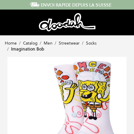
Skip to Content
ENVOI RAPIDE DEPUIS LA SUISSE
Home
/
Catalog
/
Men
/
Streetwear
/
Socks
/
Imagination Bob