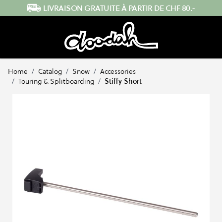
Skip to Content
ENVOI RAPIDE DEPUIS LA SUISSE
Home
/
Catalog
/
Snow
/
Accessories
/
Touring & Splitboarding
/
Stiffy Short