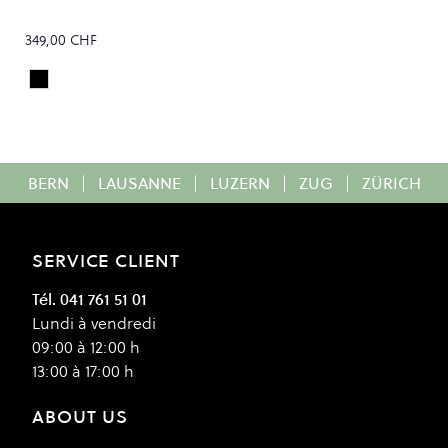
349,00 CHF
Black
Colour
BERN
|
LAUSANNE
|
LUZERN
|
ZUG
|
ZÜRICH
SERVICE CLIENT
Tél. 041 761 51 01
Lundi à vendredi
09:00 à 12:00 h
13:00 à 17:00 h
ABOUT US