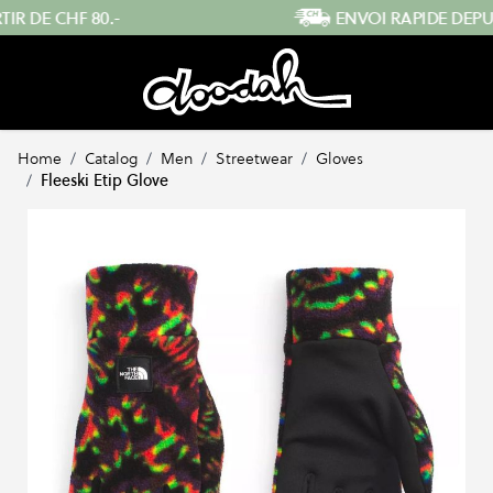
Skip to Content
ENVOI RAPIDE DEPUIS LA SUISSE
Home
/
Catalog
/
Men
/
Streetwear
/
Gloves
/
Fleeski Etip Glove