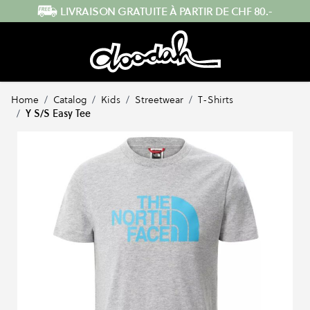
Skip to Content
ENVOI RAPIDE DEPUIS LA SUISSE
Home
/
Catalog
/
Kids
/
Streetwear
/
T-Shirts
/
Y S/S Easy Tee