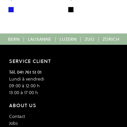
Parisian Night
Black
Colour
Colour
BERN
|
LAUSANNE
|
LUZERN
|
ZUG
|
ZÜRICH
SERVICE CLIENT
Tél. 041 761 51 01
Lundi à vendredi
09:00 à 12:00 h
13:00 à 17:00 h
ABOUT US
Contact
Jobs