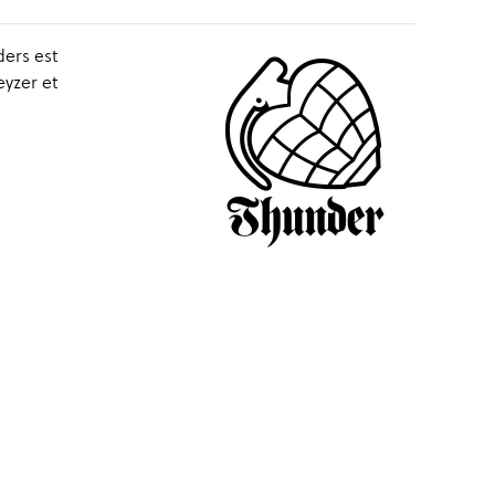
ders est
yzer et