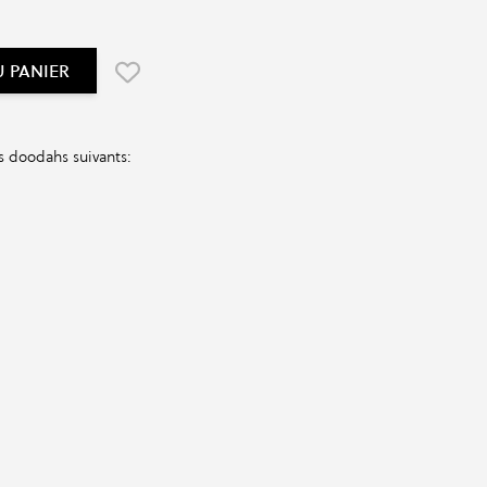
U PANIER
s doodahs suivants: