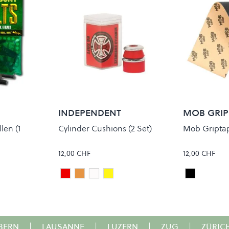
INDEPENDENT
MOB GRIP
len (1
Cylinder Cushions (2 Set)
Mob Griptape
12,00 CHF
12,00 CHF
Standard Soft 88A Red
Standard Medium 90A Orange
Standard Super Soft 78A White
Standard Super Hard 96A Yellow
Black
Colour
Colour
BERN
|
LAUSANNE
|
LUZERN
|
ZUG
|
ZÜRIC