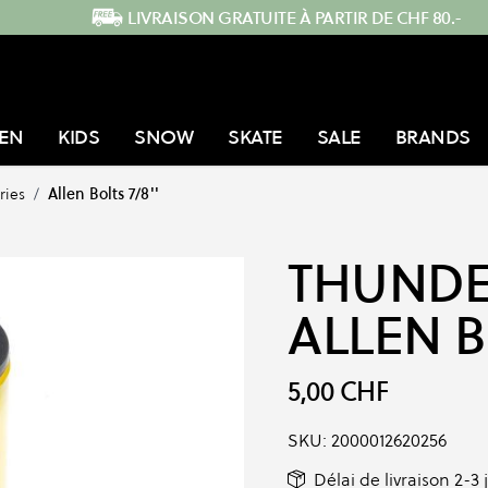
LIVRAISON GRATUITE À PARTIR DE CHF 80.-
EN
KIDS
SNOW
SKATE
SALE
BRANDS
ries
/
Allen Bolts 7/8''
THUND
ALLEN B
5,00 CHF
SKU:
2000012620256
Délai de livraison 2-3