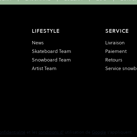
LIFESTYLE
SERVICE
News
Livraison
Skateboard Team
Paiement
Snowboard Team
Retours
Artist Team
Service snow
onfidentialité
et les
conditions d'
utilisation de
Google
s'appliquent.