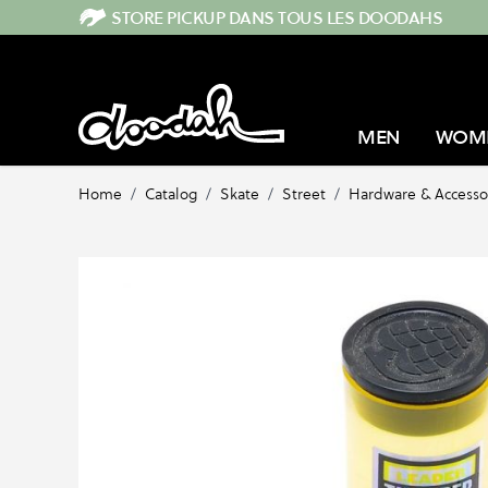
Skip to Content
STORE PICKUP DANS TOUS LES DOODAHS
MEN
WOM
Home
/
Catalog
/
Skate
/
Street
/
Hardware & Accesso