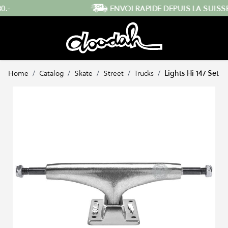
Skip to Content
ENVOI RAPIDE DEPUIS LA SUISSE
…
Home
/
Catalog
/
Skate
/
Street
/
Trucks
/
Lights Hi 147 Set