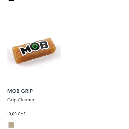
Black
Colour
MOB GRIP
Grip Cleaner
10,00 CHF
Natural
Colour