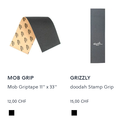
MOB GRIP
GRIZZLY
Mob Griptape 11'' x 33''
doodah Stamp Grip
12,00 CHF
15,00 CHF
Black
Black
Colour
Colour