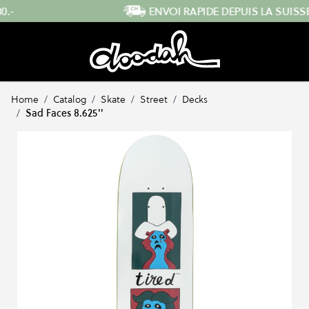
Skip to Content
ENVOI RAPIDE DEPUIS LA SUISSE
…
Home
/
Catalog
/
Skate
/
Street
/
Decks
/
Sad Faces 8.625''