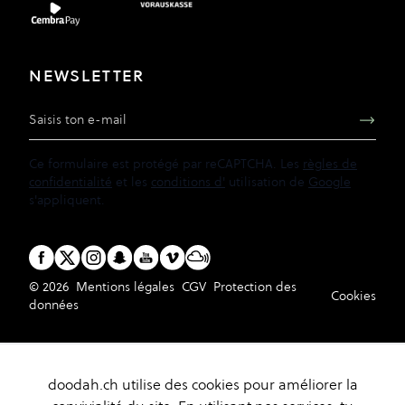
NEWSLETTER
Adresse e-mail
Ce formulaire est protégé par reCAPTCHA. Les
règles de
confidentialité
et les
conditions d'
utilisation de
Google
s'appliquent.
© 2026
Mentions légales
CGV
Protection des
Cookies
données
doodah.ch utilise des cookies pour améliorer la