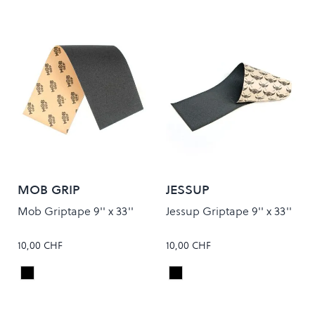
MOB GRIP
JESSUP
Mob Griptape 9'' x 33''
Jessup Griptape 9'' x 33''
10,00 CHF
10,00 CHF
Black
Black
Colour
Colour