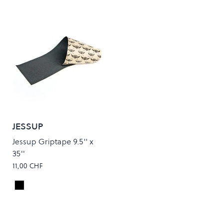
JESSUP
Jessup Griptape 9.5'' x
35''
11,00 CHF
Black
Colour