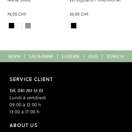
79,00 CHF
39,00 CHF
Black Satin
White Satin
Paynes Grey Satin
Black
Colour
Colour
BERN
|
LAUSANNE
|
LUZERN
|
ZUG
|
ZÜRICH
SERVICE CLIENT
Tél. 041 761 51 01
Lundi à vendredi
09:00 à 12:00 h
13:00 à 17:00 h
ABOUT US