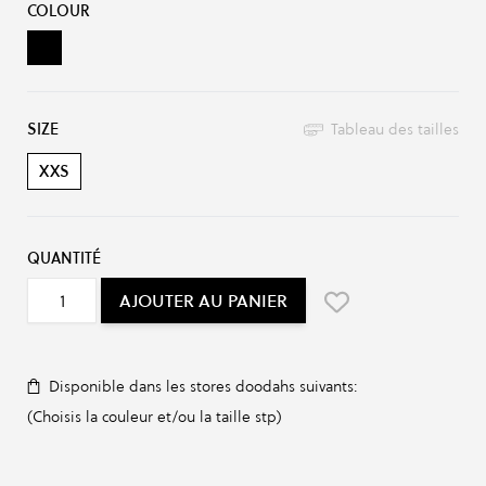
COLOUR
lack Satin
SIZE
Tableau des tailles
XXS
QUANTITÉ
AJOUTER AU PANIER
Disponible dans les stores doodahs suivants:
(Choisis la couleur et/ou la taille stp)