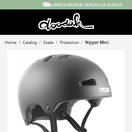
Skip to Content
ENVOI RAPIDE DEPUIS LA SUISSE
Home
/
Catalog
/
Skate
/
Protection
/
Nipper Mini