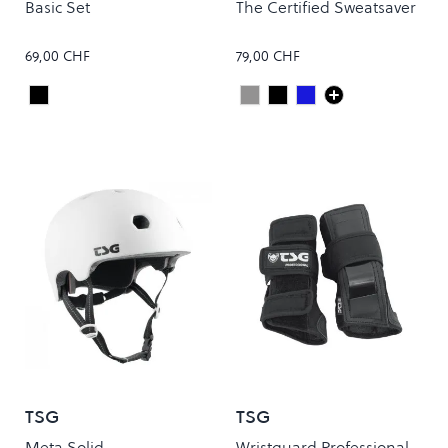
Basic Set
The Certified Sweatsaver
69,00 CHF
79,00 CHF
Black
Carbon Rubber
Black Rubber
Navy Rubber
Colour
Colour
TSG
TSG
Meta Solid
Wristguard Professional