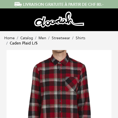
Skip to Content
ENVOI RAPIDE DEPUIS LA SUISSE
Home
/
Catalog
/
Men
/
Streetwear
/
Shirts
/
Caden Plaid L/S