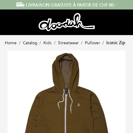
Skip to Content
ENVOI RAPIDE DEPUIS LA SUISSE
Home
/
Catalog
/
Kids
/
Streetwear
/
Pullover
/
Iconic Zip