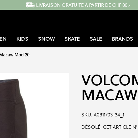
LIVRAISON GRATUITE À PARTIR DE CHF 80.-
EN
KIDS
SNOW
SKATE
SALE
BRANDS
Macaw Mod 20
VOLCO
MACAW
SKU:
A0811703-34_1
DÉSOLÉ, CET ARTICLE N