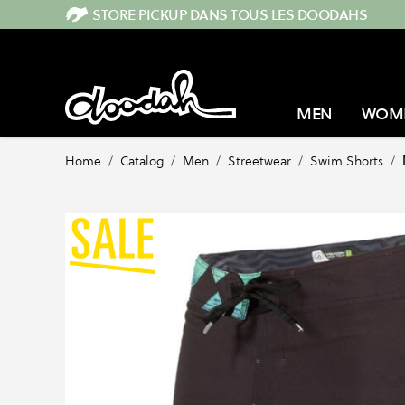
Skip to Content
STORE PICKUP DANS TOUS LES DOODAHS
MEN
WOM
Home
/
Catalog
/
Men
/
Streetwear
/
Swim Shorts
/