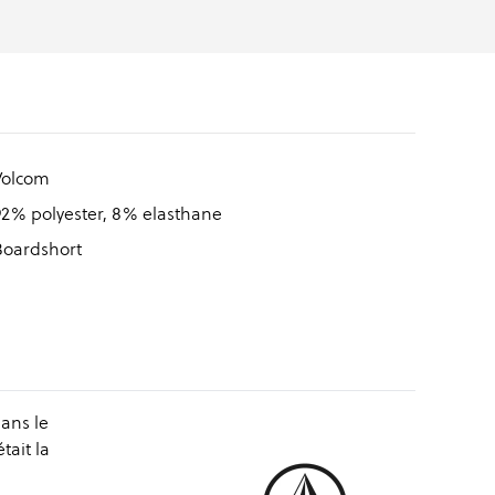
Volcom
92% polyester, 8% elasthane
Boardshort
ans le
tait la