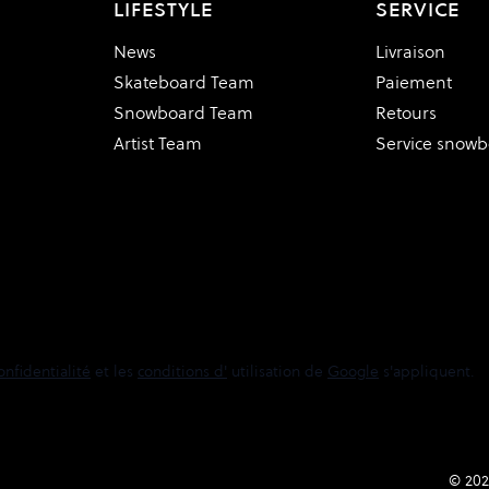
LIFESTYLE
SERVICE
News
Livraison
Skateboard Team
Paiement
Snowboard Team
Retours
Artist Team
Service snow
onfidentialité
et les
conditions d'
utilisation de
Google
s'appliquent.
© 202