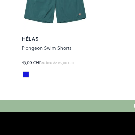
HÉLAS
Plongeon Swim Shorts
49,00 CHF
au lieu de
85,00 CHF
Celestial Blue
Colour