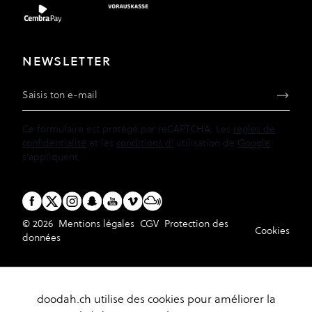
NEWSLETTER
Adresse e-mail
Ce formulaire est protégé par reCAPTCHA. Les
règles de
confidentialité
et les
conditions d'
utilisation de
Google
s'appliquent.
© 2026
Mentions légales
CGV
Protection des
Cookies
données
doodah.ch utilise des cookies pour améliorer la