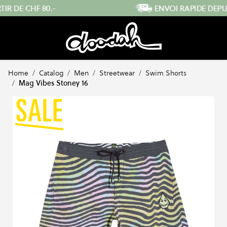
Skip to Content
ENVOI RAPIDE DEPUIS LA SUISSE
Home
/
Catalog
/
Men
/
Streetwear
/
Swim Shorts
/
Mag Vibes Stoney 16