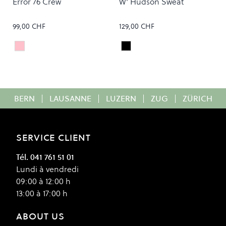
Error 76 Crew
W' Hudson Sweat
99,00 CHF
129,00 CHF
Sepia
BLACK CHALK WASH
Colour
Colour
BERN
|
LAUSANNE
|
LUZERN
|
ZUG
|
ZÜRICH
SERVICE CLIENT
Tél. 041 761 51 01
Lundi à vendredi
09:00 à 12:00 h
13:00 à 17:00 h
ABOUT US