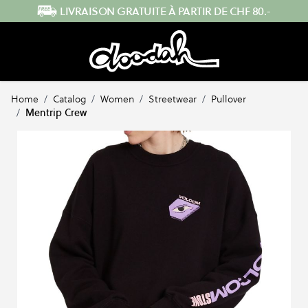
Skip to Content
ENVOI RAPIDE DEPUIS LA SUISSE
Home
/
Catalog
/
Women
/
Streetwear
/
Pullover
/
Mentrip Crew