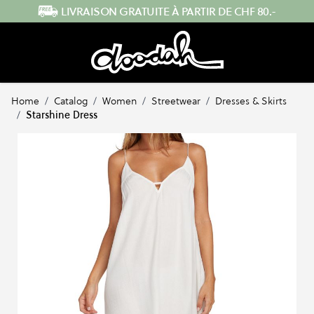
Skip to Content
ENVOI RAPIDE DEPUIS LA SUISSE
Home
/
Catalog
/
Women
/
Streetwear
/
Dresses & Skirts
/
Starshine Dress