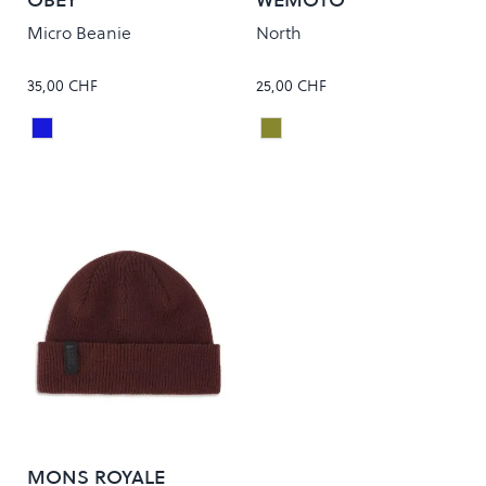
Micro Beanie
North
35,00 CHF
25,00 CHF
ACADEMY NAVY
Olive
Colour
Colour
MONS ROYALE