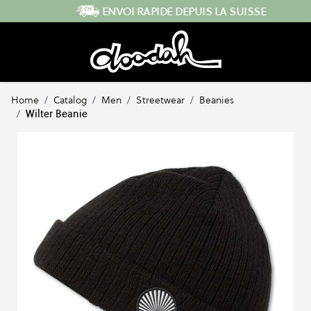
Skip to Content
ENVOI RAPIDE DEPUIS LA SUISSE
Home
/
Catalog
/
Men
/
Streetwear
/
Beanies
/
Wilter Beanie