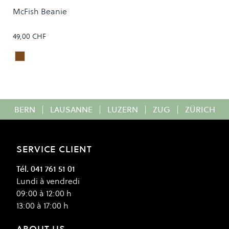
McFish Beanie
49,00 CHF
Dark Chocolate
Colour
BERN
|
LAUSANNE
|
LUZERN
|
ZUG
|
ZÜRICH
SERVICE CLIENT
Tél. 041 761 51 01
Lundi à vendredi
09:00 à 12:00 h
13:00 à 17:00 h
ABOUT US