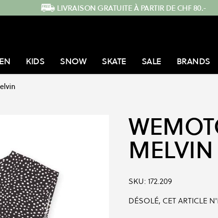
LIVRAISON GRATUITE À PARTIR DE CHF 80.-
EN
KIDS
SNOW
SKATE
SALE
BRANDS
elvin
WEMOT
MELVIN
SKU:
172.209
DÉSOLÉ, CET ARTICLE N