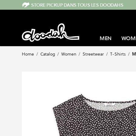
Skip to Content
STORE PICKUP DANS TOUS LES DOODAHS
MEN
WOM
Home
/
Catalog
/
Women
/
Streetwear
/
T-Shirts
/
M