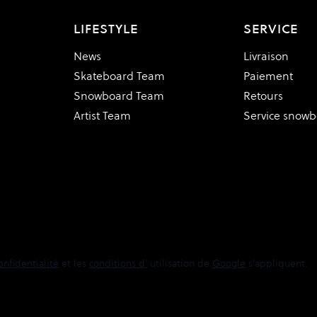
LIFESTYLE
SERVICE
News
Livraison
Skateboard Team
Paiement
Snowboard Team
Retours
Artist Team
Service snow
onfidentialité
et les
conditions d'
utilisation de
Google
s'appliquent.