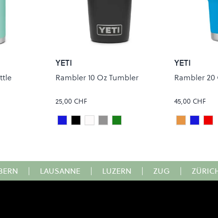
YETI
YETI
ttle
Rambler 10 Oz Tumbler
Rambler 20 
25,00 CHF
45,00 CHF
s Steel
GELINE
Royal Blue
Black
White
Stainless Steel
VENOM
KING CRA
BIG W
RE
Colour
Colour
BERN
|
LAUSANNE
|
LUZERN
|
ZUG
|
ZÜRIC