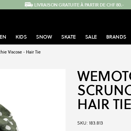
LIVRAISON GRATUITE À PARTIR DE CHF 80.-
EN
KIDS
SNOW
SKATE
SALE
BRANDS
hie Viscose - Hair Tie
WEMOT
SCRUNC
HAIR TI
SKU:
183.813