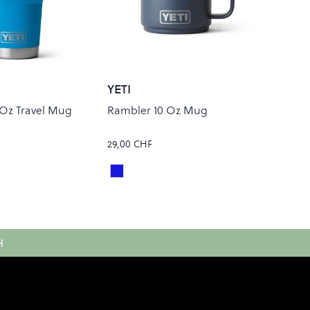
YETI
Oz Travel Mug
Rambler 10 Oz Mug
29,00 CHF
B
AVE BLUE
SCUE RED
Navy
Colour
H