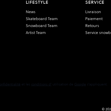
LIFESTYLE
SERVICE
News
Livraison
Skateboard Team
Paiement
Snowboard Team
Retours
Artist Team
Service snow
onfidentialité
et les
conditions d'
utilisation de
Google
s'appliquent.
© 202