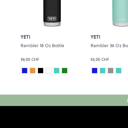
YETI
YETI
Rambler 18 Oz Bottle
Rambler 36 Oz Bo
39,00 CHF
55,00 CHF
Navy
Papaya
Black
White
RIDGELINE
VENOM
Navy
Seafoam
Stainles
RID
Colour
Colour