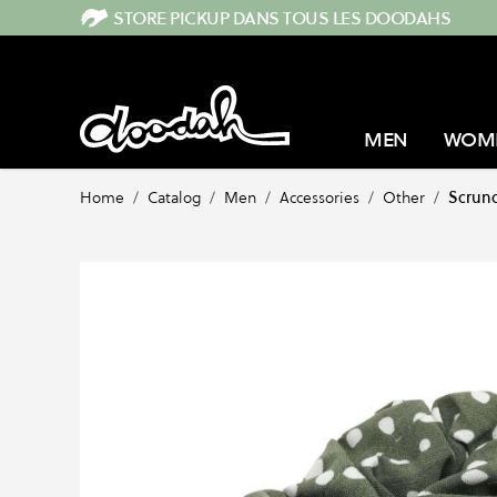
Skip to Content
STORE PICKUP DANS TOUS LES DOODAHS
MEN
WOM
Home
/
Catalog
/
Men
/
Accessories
/
Other
/
Scrunc