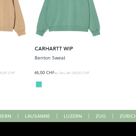
CARHARTT WIP
Benton Sweat
65,00 CHF
29,00 CHF
au lieu de
129,00 CHF
LILY
Colour
BERN
|
LAUSANNE
|
LUZERN
|
ZUG
|
ZÜRIC