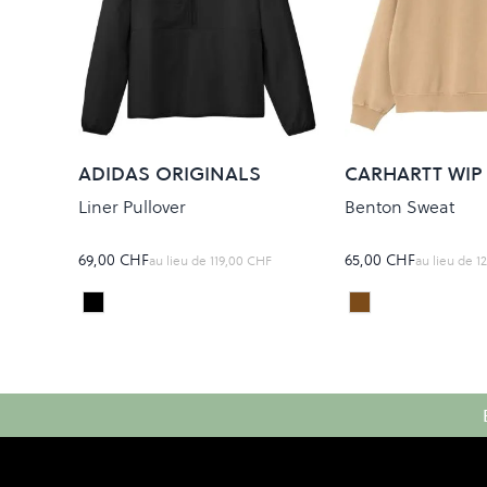
ADIDAS ORIGINALS
CARHARTT WIP
Liner Pullover
Benton Sweat
69,00 CHF
65,00 CHF
au lieu de
119,00 CHF
au lieu de
1
Black
Peanut
Colour
Colour