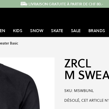
LIVRAISON GRATUITE À PARTIR DE CHF 80.-
EN
KIDS
SNOW
SKATE
SALE
BRANDS
eater Basic
ZRCL
M SWEA
SKU:
MSWBUNL
DÉSOLÉ, CET ARTICLE N