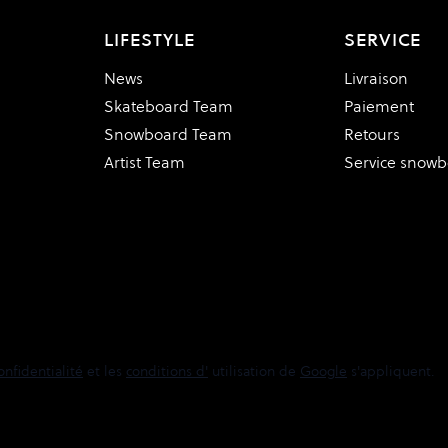
LIFESTYLE
SERVICE
News
Livraison
Skateboard Team
Paiement
Snowboard Team
Retours
Artist Team
Service snow
onfidentialité
et les
conditions d'
utilisation de
Google
s'appliquent.