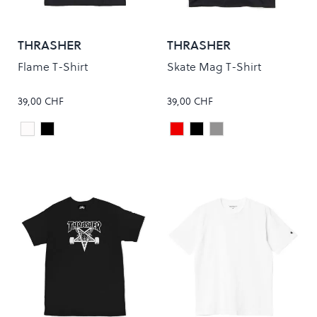
THRASHER
THRASHER
Flame T-Shirt
Skate Mag T-Shirt
39,00 CHF
39,00 CHF
White
Black
Maroon
Black
Grey
Colour
Colour