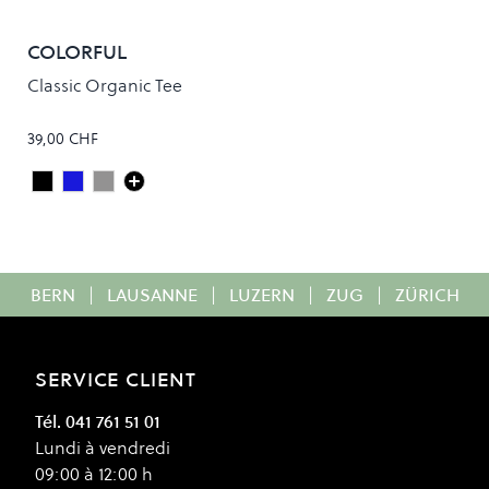
COLORFUL
STANDARD
Classic Organic Tee
39,00 CHF
Deep Black
Steel Blue
FADED GREY
Colour
BERN
|
LAUSANNE
|
LUZERN
|
ZUG
|
ZÜRICH
SERVICE CLIENT
Tél. 041 761 51 01
Lundi à vendredi
09:00 à 12:00 h