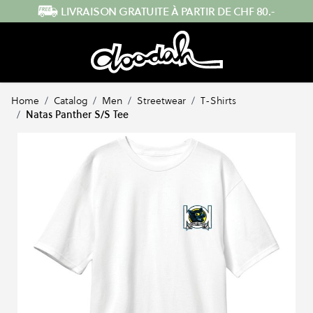
Skip to Content
ENVOI RAPIDE DEPUIS LA SUISSE
Home
/
Catalog
/
Men
/
Streetwear
/
T-Shirts
/
Natas Panther S/S Tee