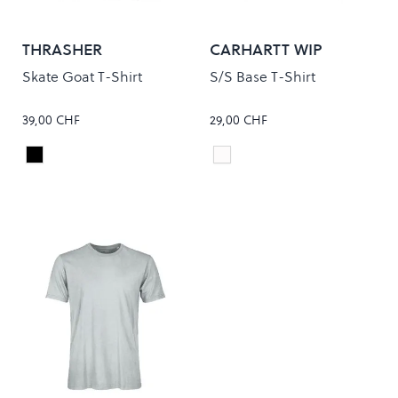
THRASHER
CARHARTT WIP
Skate Goat T-Shirt
S/S Base T-Shirt
39,00 CHF
29,00 CHF
Black
White/Black
Colour
Colour