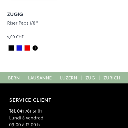
ZÜGIG
Riser Pads 1/8''
9,00 CHF
Black
Blue
Red
Colour
BERN
|
LAUSANNE
|
LUZERN
|
ZUG
|
ZÜRICH
SERVICE CLIENT
Tél. 041 761 51 01
Lundi à vendredi
09:00 à 12:00 h