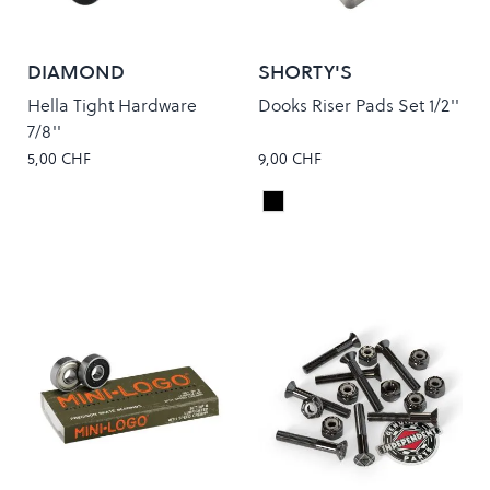
DIAMOND
SHORTY'S
Hella Tight Hardware
Dooks Riser Pads Set 1/2''
7/8''
5,00 CHF
9,00 CHF
Black
Colour