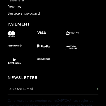
Paiement
Retours
Service snowboard
PAIEMENT
NEWSLETTER
Adresse e-mail
Ce formulaire est protégé par reCAPTCHA. Les
règles de
confidentialité
et les
conditions d'
utilisation de
Google