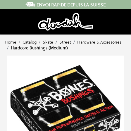
Skip to Content
ENVOI RAPIDE DEPUIS LA SUISSE
Home
/
Catalog
/
Skate
/
Street
/
Hardware & Accessories
/
Hardcore Bushings (Medium)