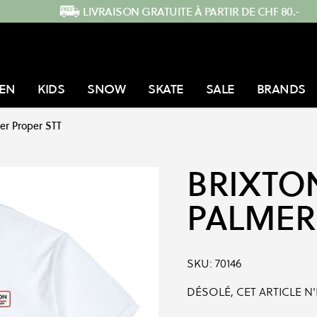
LIVRAISON GRATUITE À PARTIR DE CHF 80.-
EN
KIDS
SNOW
SKATE
SALE
BRANDS
er Proper STT
BRIXTO
PALMER
SKU:
70146
DÉSOLÉ, CET ARTICLE N