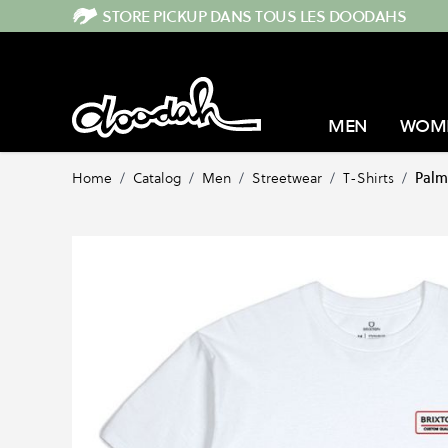
Skip to Content
STORE PICKUP DANS TOUS LES DOODAHS
MEN
WOM
Home
/
Catalog
/
Men
/
Streetwear
/
T-Shirts
/
Palm