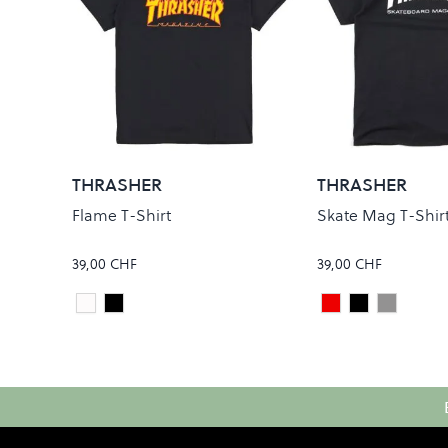
THRASHER
THRASHER
Flame T-Shirt
Skate Mag T-Shir
39,00 CHF
39,00 CHF
White
Black
Maroon
Black
Grey
Colour
Colour