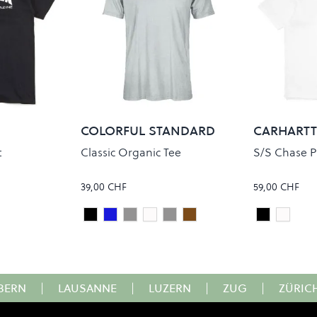
COLORFUL STANDARD
CARHARTT
t
Classic Organic Tee
S/S Chase P
39,00 CHF
59,00 CHF
Deep Black
Steel Blue
FADED GREY
OPTICAL WHITE
SNOW MELANGE
MISTY BROWN
Black/Gol
White
Colour
Colour
BERN
|
LAUSANNE
|
LUZERN
|
ZUG
|
ZÜRIC