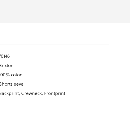
70146
Brixton
100% coton
Shortsleeve
Backprint, Crewneck, Frontprint