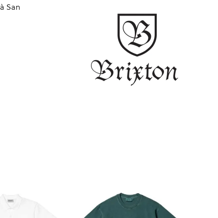
 à San