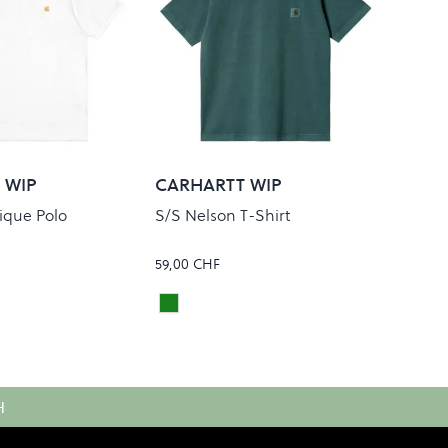
 WIP
CARHARTT WIP
ique Polo
S/S Nelson T-Shirt
59,00 CHF
d
/Gold
BOTANIC
Colour
H