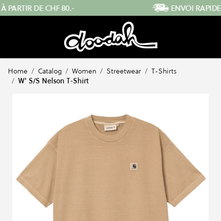
Skip to Content
ENVOI RAPIDE DEPUIS LA SUISSE
…
Home
/
Catalog
/
Women
/
Streetwear
/
T-Shirts
/
W' S/S Nelson T-Shirt