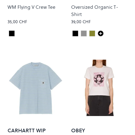
STANDARD
WM Flying V Crew Tee
Oversized Organic T-
Shirt
35,00 CHF
39,00 CHF
Black
Deep Black
Heather Grey
Dusty Olive
Colour
Colour
CARHARTT WIP
OBEY