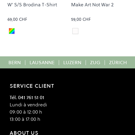
W' S/S Brodina T-Shirt
Make Art Not War 2
69,00 CHF
59,00 CHF
BRODINA STRIPE/SAGUARO
white
Colour
Colour
BERN
|
LAUSANNE
|
LUZERN
|
ZUG
|
ZÜRICH
SERVICE CLIENT
Tél. 041 761 51 01
Lundi à vendredi
09:00 à 12:00 h
13:00 à 17:00 h
ABOUT US