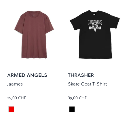
ARMED ANGELS
THRASHER
Jaames
Skate Goat T-Shirt
29,00 CHF
39,00 CHF
Sable Red
Black
Colour
Colour