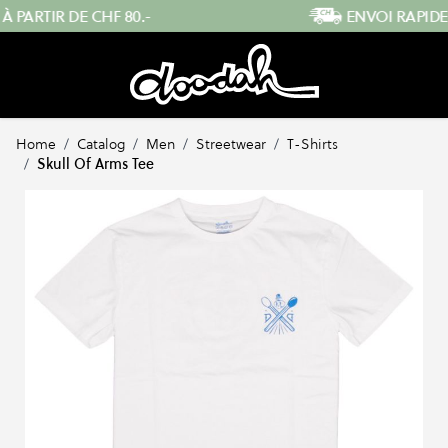
Skip to Content
ENVOI RAPIDE DEPUIS LA SUISSE
…
Home
/
Catalog
/
Men
/
Streetwear
/
T-Shirts
/
Skull Of Arms Tee