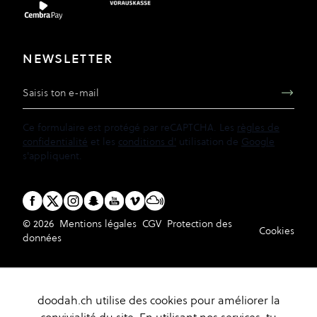
NEWSLETTER
Adresse e-mail
Ce formulaire est protégé par reCAPTCHA. Les
règles de
confidentialité
et les
conditions d'
utilisation de
Google
s'appliquent.
© 2026
Mentions légales
CGV
Protection des
Cookies
données
doodah.ch utilise des cookies pour améliorer la