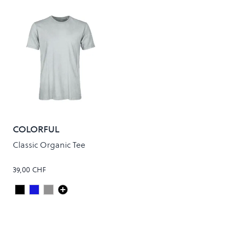
COLORFUL
STANDARD
Classic Organic Tee
39,00 CHF
Deep Black
Steel Blue
FADED GREY
Colour