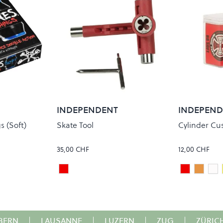
INDEPENDENT
INDEPEND
 (Soft)
Skate Tool
Cylinder Cus
35,00 CHF
12,00 CHF
Red
Standard 
Stand
St
Colour
Colour
BERN
|
LAUSANNE
|
LUZERN
|
ZUG
|
ZÜRIC