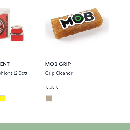
ENT
MOB GRIP
hions (2 Set)
Grip Cleaner
10,00 CHF
Soft 88A Red
ard Medium 90A Orange
andard Super Soft 78A White
Standard Super Hard 96A Yellow
Natural
Colour
H