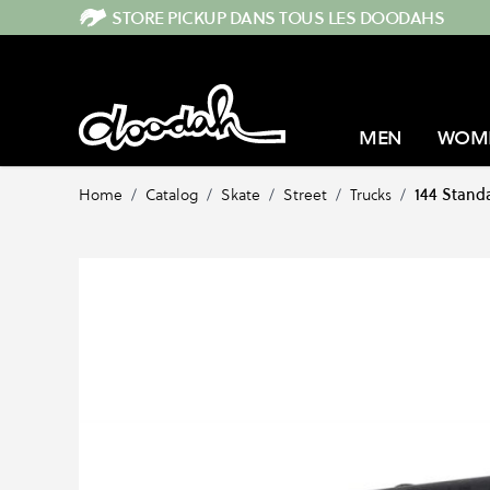
Skip to Content
STORE PICKUP DANS TOUS LES DOODAHS
MEN
WOM
Home
/
Catalog
/
Skate
/
Street
/
Trucks
/
144 Stand