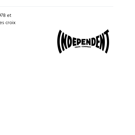
78 et
es croix