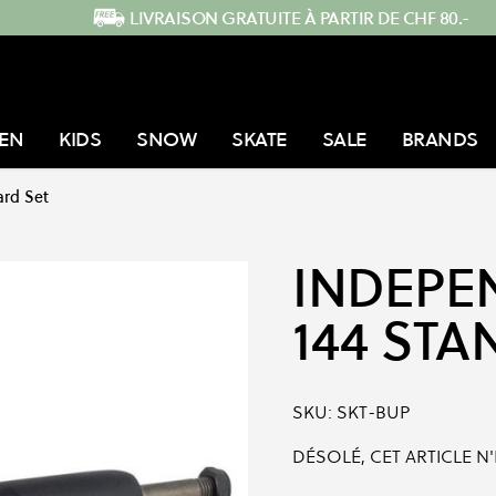
LIVRAISON GRATUITE À PARTIR DE CHF 80.-
EN
KIDS
SNOW
SKATE
SALE
BRANDS
ard Set
INDEPE
144 STA
SKU:
SKT-BUP
DÉSOLÉ, CET ARTICLE N