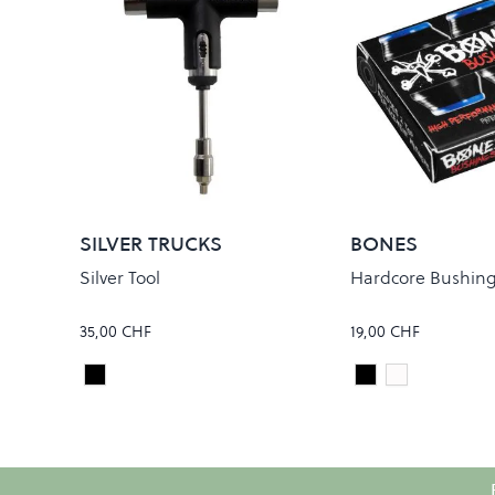
SILVER TRUCKS
BONES
Silver Tool
Hardcore Bushings
35,00 CHF
19,00 CHF
Black
Black
White
Colour
Colour