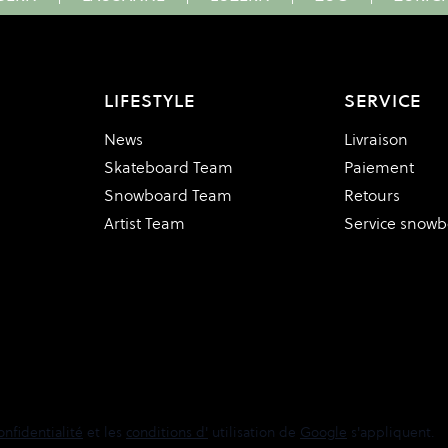
LIFESTYLE
SERVICE
News
Livraison
Skateboard Team
Paiement
Snowboard Team
Retours
Artist Team
Service snow
onfidentialité
et les
conditions d'
utilisation de
Google
s'appliquent.