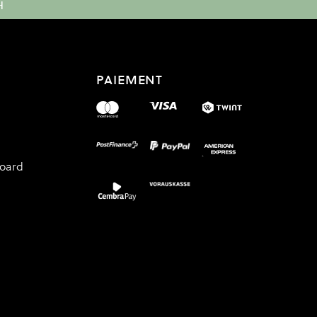
H
PAIEMENT
board