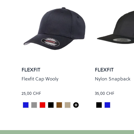
FLEXFIT
FLEXFIT
Flexfit Cap Wooly
Nylon Snapback
25,00 CHF
35,00 CHF
Dark Navy
Grey
Maroon
Black
Brown
Khaki
Black
Navy
Colour
Colour