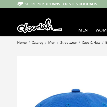
Skip to Content
STORE PICKUP DANS TOUS LES DOODAHS
MEN
WOM
Home
/
Catalog
/
Men
/
Streetwear
/
Caps & Hats
/
B