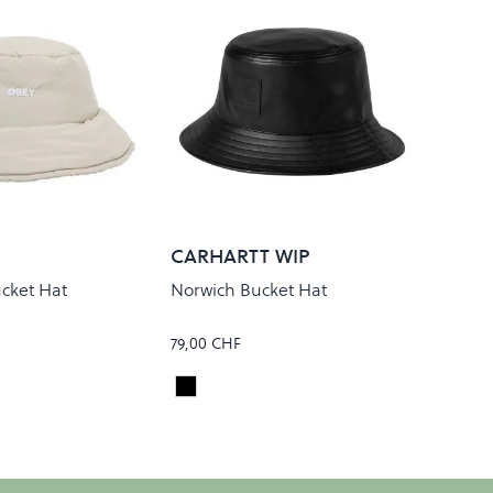
CARHARTT WIP
ucket Hat
Norwich Bucket Hat
79,00 CHF
y
Black
Colour