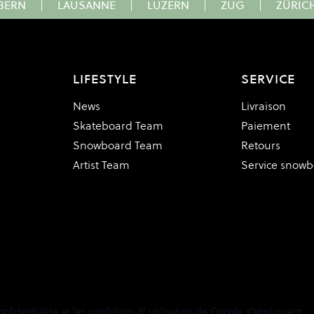
BERN
|
LAUSANNE
|
LUZERN
|
ZUG
|
ZÜRIC
LIFESTYLE
SERVICE
News
Livraison
Skateboard Team
Paiement
Snowboard Team
Retours
Artist Team
Service snow
onfidentialité
et les
conditions d'
utilisation de
Google
s'appliquent.