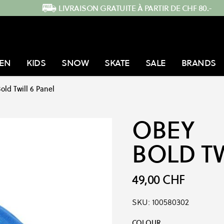
LIVRAISON GRATUITE À PARTIR DE CHF 80.-
EN
KIDS
SNOW
SKATE
SALE
BRANDS
old Twill 6 Panel
OBEY
BOLD TW
49,00 CHF
SKU:
100580302
Options du produit :
COLOUR