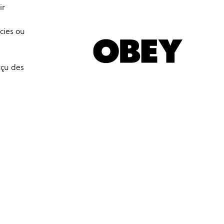
ir
cies ou
çu des