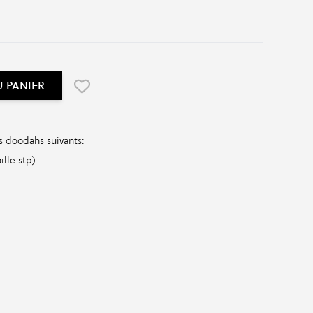
U PANIER
s doodahs suivants:
ille stp)