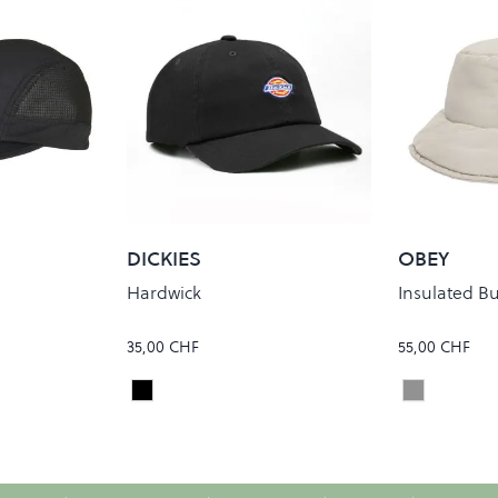
DICKIES
OBEY
Hardwick
Insulated B
35,00 CHF
55,00 CHF
Black
Silver Gre
Colour
Colour