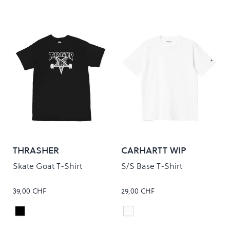
THRASHER
CARHARTT WIP
Skate Goat T-Shirt
S/S Base T-Shirt
39,00 CHF
29,00 CHF
Black
White/Black
Colour
Colour