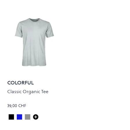
COLORFUL
STANDARD
Classic Organic Tee
39,00 CHF
Deep Black
Steel Blue
FADED GREY
Colour