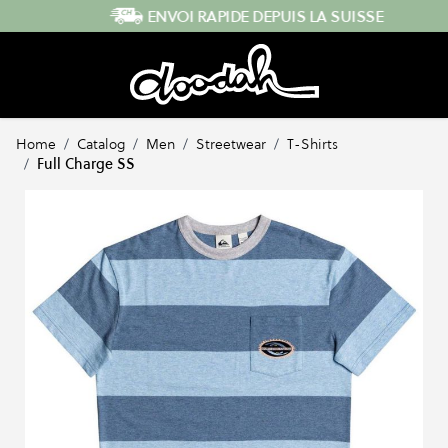
Skip to Content
ENVOI RAPIDE DEPUIS LA SUISSE
Home
/
Catalog
/
Men
/
Streetwear
/
T-Shirts
/
Full Charge SS