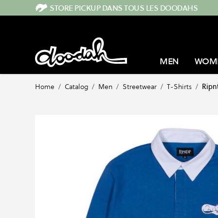
Skip to Content
STORE PICKUP DANS TOUS LES DOODAHS
MEN
WOM
Home
/
Catalog
/
Men
/
Streetwear
/
T-Shirts
/
Ripn