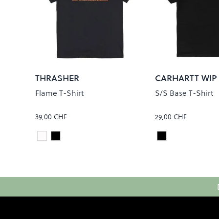
THRASHER
CARHARTT WIP
Flame T-Shirt
S/S Base T-Shirt
39,00 CHF
29,00 CHF
White
Black
Black/White
Colour
Colour