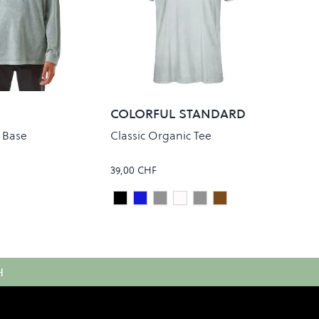
COLORFUL STANDARD
 Base
Classic Organic Tee
39,00 CHF
 Mineral
Deep Black
Steel Blue
FADED GREY
OPTICAL WHITE
SNOW MELANGE
MISTY BROWN
Colour
H