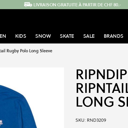
LIVRAISON GRATUITE À PARTIR DE CHF 80.-
EN
KIDS
SNOW
SKATE
SALE
BRANDS
tail Rugby Polo Long Sleeve
RIPNDIP
RIPNTA
LONG S
SKU:
RND3209