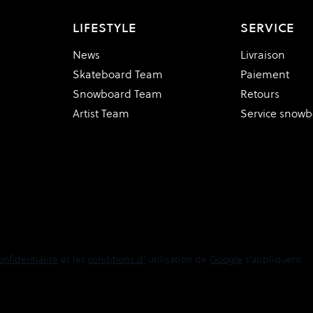
LIFESTYLE
SERVICE
News
Livraison
Skateboard Team
Paiement
Snowboard Team
Retours
Artist Team
Service snow
onfidentialité
et les
conditions d'
utilisation de
Google
s'appliquent.