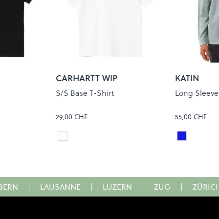
CARHARTT WIP
KATIN
S/S Base T-Shirt
Long Sleeve
29,00 CHF
55,00 CHF
White/Black
Steel Blue
Colour
Colour
BERN
|
LAUSANNE
|
LUZERN
|
ZUG
|
ZÜRIC