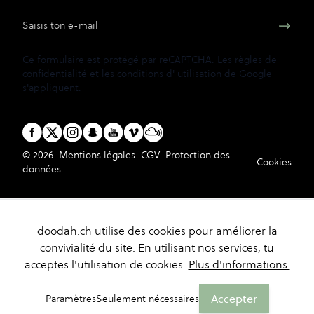
Adresse e-mail
Ce formulaire est protégé par reCAPTCHA. Les
règles de
confidentialité
et les
conditions d'
utilisation de
Google
s'appliquent.
© 2026
Mentions légales
CGV
Protection des
Cookies
données
doodah.ch utilise des cookies pour améliorer la
convivialité du site. En utilisant nos services, tu
acceptes l'utilisation de cookies.
Plus d'informations.
Accepter
Paramètres
Seulement nécessaires