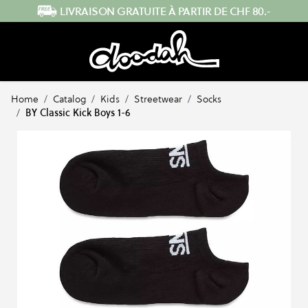
Skip to Content
ENVOI RAPIDE DEPUIS LA SUISSE
Home
/
Catalog
/
Kids
/
Streetwear
/
Socks
/
BY Classic Kick Boys 1-6