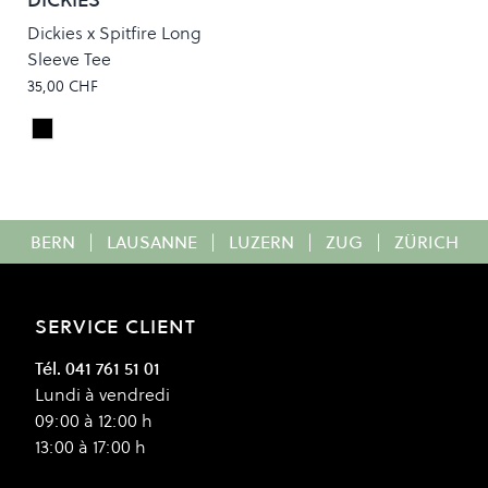
Dickies x Spitfire Long
Sleeve Tee
35,00 CHF
Black
Colour
BERN
|
LAUSANNE
|
LUZERN
|
ZUG
|
ZÜRICH
SERVICE CLIENT
Tél. 041 761 51 01
Lundi à vendredi
09:00 à 12:00 h
13:00 à 17:00 h