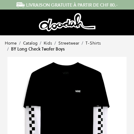
Skip to Content
LIVRAISON GRATUITE À PARTIR DE CHF 80.-
Home
/
Catalog
/
Kids
/
Streetwear
/
T-Shirts
/
BY Long Check Twofer Boys