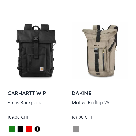
CARHARTT WIP
DAKINE
Philis Backpack
Motive Rolltop 25L
109,00 CHF
169,00 CHF
Leaf
Black
PALISANDER
STONE BALLISTIC
Colour
Colour