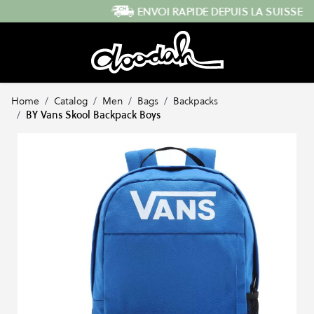
Skip to Content
ENVOI RAPIDE DEPUIS LA SUISSE
Home
/
Catalog
/
Men
/
Bags
/
Backpacks
/
BY Vans Skool Backpack Boys