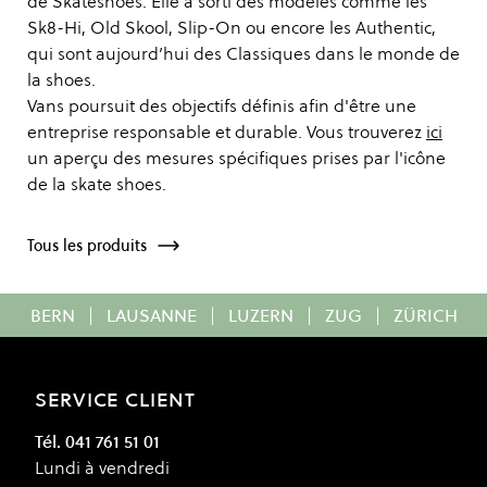
de Skateshoes. Elle a sorti des modèles comme les
Sk8-Hi, Old Skool, Slip-On ou encore les Authentic,
qui sont aujourd’hui des Classiques dans le monde de
la shoes.
Vans poursuit des objectifs définis afin d'être une
entreprise responsable et durable. Vous trouverez
ici
un aperçu des mesures spécifiques prises par l'icône
de la skate shoes.
Tous les produits
BERN
|
LAUSANNE
|
LUZERN
|
ZUG
|
ZÜRICH
SERVICE CLIENT
Tél. 041 761 51 01
Lundi à vendredi