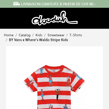
Skip to Content
0.-
ENVOI RAPIDE DEPUIS LA SUISS
Home
/
Catalog
/
Kids
/
Streetwear
/
T-Shirts
/
BY Vans x Where's Waldo Stripe Kids