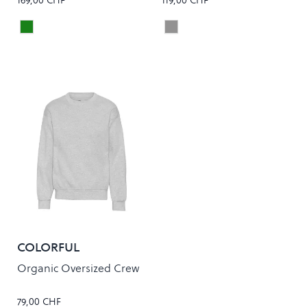
169,00 CHF
119,00 CHF
Dark Green
Onyx
Colour
Colour
COLORFUL
STANDARD
Organic Oversized Crew
79,00 CHF