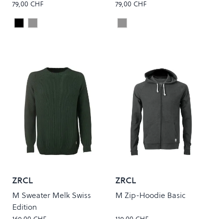
79,00 CHF
79,00 CHF
Black
Grey
Grey
Colour
Colour
ZRCL
ZRCL
M Sweater Melk Swiss
M Zip-Hoodie Basic
Edition