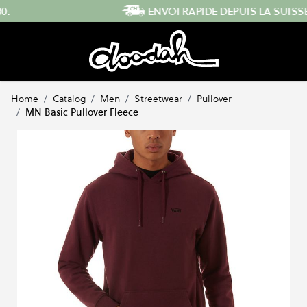
Skip to Content
ENVOI RAPIDE DEPUIS LA SUISSE
Home
/
Catalog
/
Men
/
Streetwear
/
Pullover
/
MN Basic Pullover Fleece